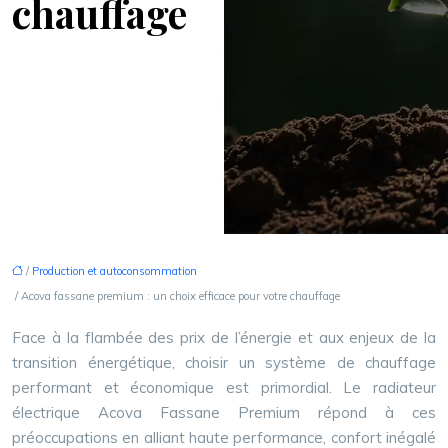
chauffage
/
Production et autoconsommation
/ Acova fassane premium : un choix efficace pour votre chauffage
Face à la flambée des prix de l’énergie et aux enjeux de la
transition énergétique, choisir un système de chauffage
performant et économique est primordial. Le radiateur
électrique Acova Fassane Premium répond à ces
préoccupations en alliant haute performance, confort inégalé