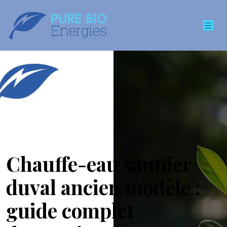
Chauffe-eau saunier
duval ancien modèle :
guide complet