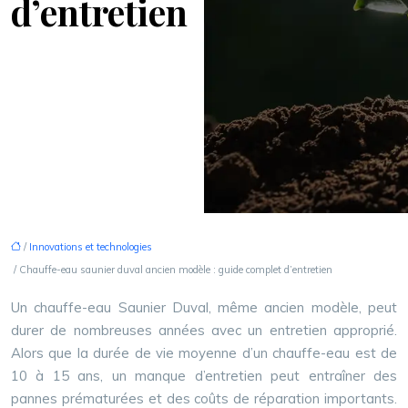
d’entretien
/
Innovations et technologies
/ Chauffe-eau saunier duval ancien modèle : guide complet d’entretien
Un chauffe-eau Saunier Duval, même ancien modèle, peut
durer de nombreuses années avec un entretien approprié.
Alors que la durée de vie moyenne d’un chauffe-eau est de
10 à 15 ans, un manque d’entretien peut entraîner des
pannes prématurées et des coûts de réparation importants.