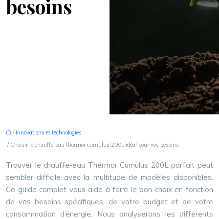
besoins
/
Innovations et technologies
/ Choisir le chauffe-eau thermor cumulus 200L idéal pour vos besoins
Trouver le chauffe-eau Thermor Cumulus 200L parfait peut
sembler difficile avec la multitude de modèles disponibles.
Ce guide complet vous aide à faire le bon choix en fonction
de vos besoins spécifiques, de votre budget et de votre
consommation d’énergie. Nous analyserons les différents