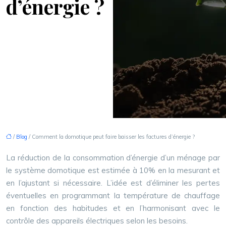
d’énergie ?
/
Blog
/ Comment la domotique peut faire baisser les factures d’énergie ?
La réduction de la consommation d’énergie d’un ménage par
le système domotique est estimée à 10% en la mesurant et
en l’ajustant si nécessaire. L’idée est d’éliminer les pertes
éventuelles en programmant la température de chauffage
en fonction des habitudes et en l’harmonisant avec le
contrôle des appareils électriques selon les besoins.