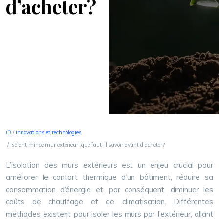
d’acheter?
/
Innovations et technologies
/ Isolant mince mur extérieur: que faut-il savoir avant d’acheter?
L’isolation des murs extérieurs est un enjeu crucial pour
améliorer le confort thermique d’un bâtiment, réduire sa
consommation d’énergie et, par conséquent, diminuer les
coûts de chauffage et de climatisation. Différentes
méthodes existent pour isoler les murs par l’extérieur, allant