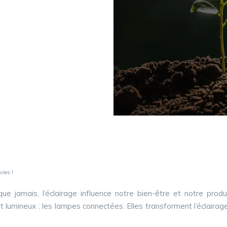
vies !
que jamais, l’éclairage influence notre bien-être et notre produ
lumineux : les lampes connectées. Elles transforment l’éclairage