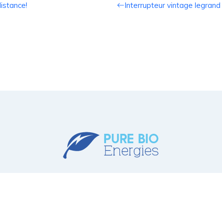
istance!
Interrupteur vintage legrand
énéficier des aides pour financer les travaux
de rénovation énergétiq