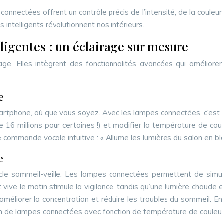
s connectées offrent un contrôle précis de l’intensité, de la coule
intelligents révolutionnent nos intérieurs.
ligentes : un éclairage sur mesure
ge. Elles intègrent des fonctionnalités avancées qui améliore
e
rtphone, où que vous soyez. Avec les lampes connectées, c’est pos
 16 millions pour certaines !) et modifier la température de c
ande vocale intuitive : « Allume les lumières du salon en blanc
e
ycle sommeil-veille. Les lampes connectées permettent de simule
t vive le matin stimule la vigilance, tandis qu’une lumière chaude
 améliorer la concentration et réduire les troubles du sommeil
ion de lampes connectées avec fonction de température de couleur