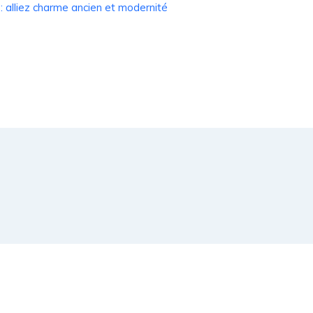
 : alliez charme ancien et modernité
ue d’une habitation.