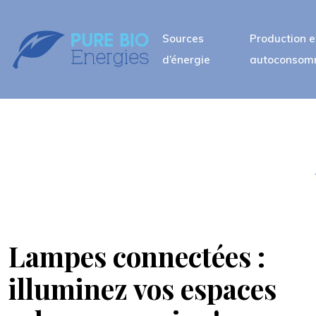
Sources
Production e
d’énergie
autoconsom
Lampes connectées :
illuminez vos espaces