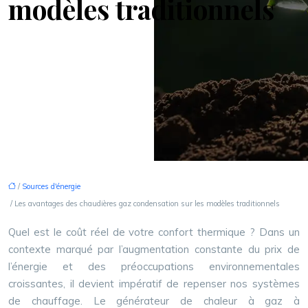
modèles traditionnels
/
Sources d'énergie
/ Les avantages des chaudières gaz condensation sur les modèles traditionnels
Quel est le coût réel de votre confort thermique ? Dans un
contexte marqué par l’augmentation constante du prix de
l’énergie et des préoccupations environnementales
croissantes, il devient impératif de repenser nos systèmes
de chauffage. Le générateur de chaleur à gaz à