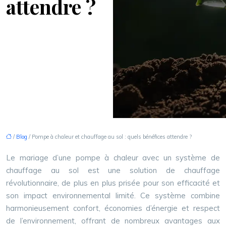
attendre ?
/
Blog
/ Pompe à chaleur et chauffage au sol : quels bénéfices attendre ?
Le mariage d’une pompe à chaleur avec un système de
chauffage au sol est une solution de chauffage
révolutionnaire, de plus en plus prisée pour son efficacité et
son impact environnemental limité. Ce système combine
harmonieusement confort, économies d’énergie et respect
de l’environnement, offrant de nombreux avantages aux