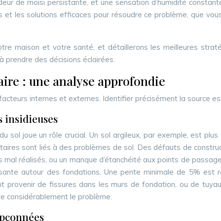
eur de moisi persistante, et une sensation d’humidité constant
s et les solutions efficaces pour résoudre ce problème, que vou
tre maison et votre santé, et détaillerons les meilleures straté
 à prendre des décisions éclairées.
aire : une analyse approfondie
acteurs internes et externes. Identifier précisément la source est 
s insidieuses
 du sol joue un rôle crucial. Un sol argileux, par exemple, est pl
aires sont liés à des problèmes de sol. Des défauts de constru
s mal réalisés, ou un manque d’étanchéité aux points de passage d
isante autour des fondations. Une pente minimale de 5% est rec
 peuvent provenir de fissures dans les murs de fondation, ou de 
ve considérablement le problème.
oupçonnées