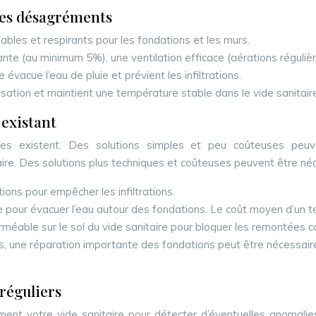
 les désagréments
bles et respirants pour les fondations et les murs.
nte (au minimum 5%), une ventilation efficace (aérations régulièr
vacue l’eau de pluie et prévient les infiltrations.
nsation et maintient une température stable dans le vide sanitair
 existant
ives existent. Des solutions simples et peu coûteuses peuven
itaire. Des solutions plus techniques et coûteuses peuvent être 
ions pour empêcher les infiltrations.
e pour évacuer l’eau autour des fondations. Le coût moyen d’un t
able sur le sol du vide sanitaire pour bloquer les remontées cap
es, une réparation importante des fondations peut être nécessai
 réguliers
ement votre vide sanitaire pour détecter d’éventuelles anomalies