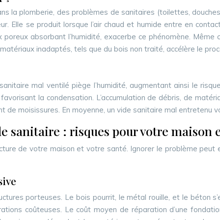
 dans la plomberie, des problèmes de sanitaires (toilettes, douc
r. Elle se produit lorsque l’air chaud et humide entre en conta
ux poreux absorbant l’humidité, exacerbe ce phénomène. Même ce
e matériaux inadaptés, tels que du bois non traité, accélère le pro
sanitaire mal ventilé piège l’humidité, augmentant ainsi le ris
re, favorisant la condensation. L’accumulation de débris, de mat
nt de moisissures. En moyenne, un vide sanitaire mal entretenu 
 sanitaire : risques pour votre maison e
cture de votre maison et votre santé. Ignorer le problème peut
sive
ures porteuses. Le bois pourrit, le métal rouille, et le béton s’
parations coûteuses. Le coût moyen de réparation d’une fondat