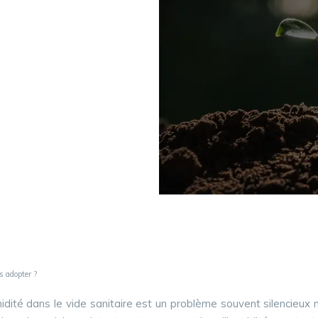
s adopter ?
ité dans le vide sanitaire est un problème souvent silencieux