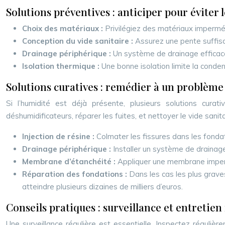
Solutions préventives : anticiper pour éviter
Choix des matériaux :
Privilégiez des matériaux imperméa
Conception du vide sanitaire :
Assurez une pente suffisa
Drainage périphérique :
Un système de drainage efficace é
Isolation thermique :
Une bonne isolation limite la conde
Solutions curatives : remédier à un problème
Si l’humidité est déjà présente, plusieurs solutions curat
déshumidificateurs, réparer les fuites, et nettoyer le vide san
Injection de résine :
Colmater les fissures dans les fondat
Drainage périphérique :
Installer un système de drainag
Membrane d’étanchéité :
Appliquer une membrane impermé
Réparation des fondations :
Dans les cas les plus grav
atteindre plusieurs dizaines de milliers d’euros.
Conseils pratiques : surveillance et entretien
Une surveillance régulière est essentielle. Inspectez régulièr