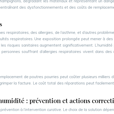
ampignons, dégradant les matériaux et représentant un danger 
ctés, entraînant des dysfonctionnements et des coûts de remplace
s
s respiratoires, des allergies, de l’asthme, et d’autres problè
icultés respiratoires. Une exposition prolongée peut mener à des
, les risques sanitaires augmentent significativement. L’humidité
s personnes souffrant d’allergies respiratoires vivent dans d
mplacement de poutres pourries peut coûter plusieurs milliers d
imper la facture. Le coût total des réparations peut facilement
’humidité : prévention et actions correct
a prévention à l’intervention curative. Le choix de la solution dé