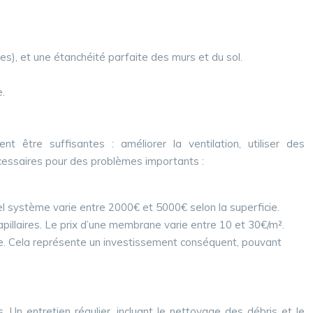
es), et une étanchéité parfaite des murs et du sol.
e.
t être suffisantes : améliorer la ventilation, utiliser des
nécessaires pour des problèmes importants :
el système varie entre 2000€ et 5000€ selon la superficie.
illaires. Le prix d’une membrane varie entre 10 et 30€/m².
re. Cela représente un investissement conséquent, pouvant
. Un entretien régulier, incluant le nettoyage des débris et le