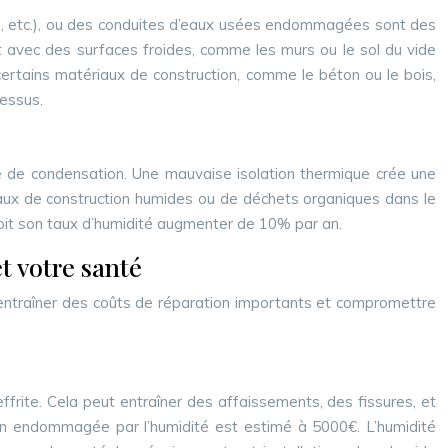
hes, etc.), ou des conduites d’eaux usées endommagées sont des
ct avec des surfaces froides, comme les murs ou le sol du vide
rtains matériaux de construction, comme le béton ou le bois,
cessus.
que de condensation. Une mauvaise isolation thermique crée une
ériaux de construction humides ou de déchets organiques dans le
voit son taux d’humidité augmenter de 10% par an.
t votre santé
 entraîner des coûts de réparation importants et compromettre
effrite. Cela peut entraîner des affaissements, des fissures, et
ion endommagée par l’humidité est estimé à 5000€. L’humidité