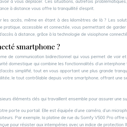
voir à vous déplacer. Ces situations, autrefois problématiques
e à distance vous offre la tranquillité d’esprit.
r les accès, même en étant à des kilomètres de là ? Les soluti
 pratique, accessible et connectée, vous permettant de garder u
le d’accès à distance, grâce à la technologie de visiophone connec
necté smartphone ?
 de communication bidirectionnel qui vous permet de voir et 
curité domestique qui combine les fonctionnalités d’un interphon
’accès simplifié, tout en vous apportant une plus grande tranqui
litée, le tout contrôlable depuis votre smartphone, offrant une séc
rs éléments clés qui travaillent ensemble pour assurer une surv
 votre porte ou portail. Elle est équipée d’une caméra, d’un microp
visiteurs. Par exemple, la platine de rue du Somfy V500 Pro offre
onçue pour résister aux intempéries avec un indice de protection IP