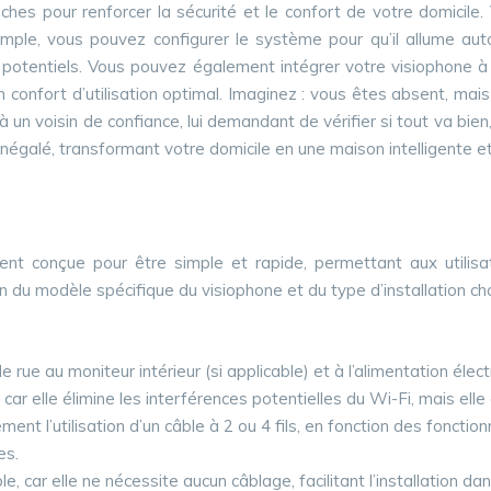
ches pour renforcer la sécurité et le confort de votre domicil
exemple, vous pouvez configurer le système pour qu’il allume a
rus potentiels. Vous pouvez également intégrer votre visiophon
 un confort d’utilisation optimal. Imaginez : vous êtes absent, 
n voisin de confiance, lui demandant de vérifier si tout va bien,
 inégalé, transformant votre domicile en une maison intelligente 
ent conçue pour être simple et rapide, permettant aux utilisat
 du modèle spécifique du visiophone et du type d’installation choisi
 de rue au moniteur intérieur (si applicable) et à l’alimentation éle
l, car elle élimine les interférences potentielles du Wi-Fi, mais 
nt l’utilisation d’un câble à 2 ou 4 fils, en fonction des fonctio
es.
xible, car elle ne nécessite aucun câblage, facilitant l’installation