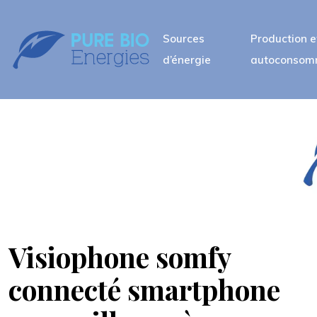
Sources
Production e
d’énergie
autoconsom
Visiophone somfy
connecté smartphone