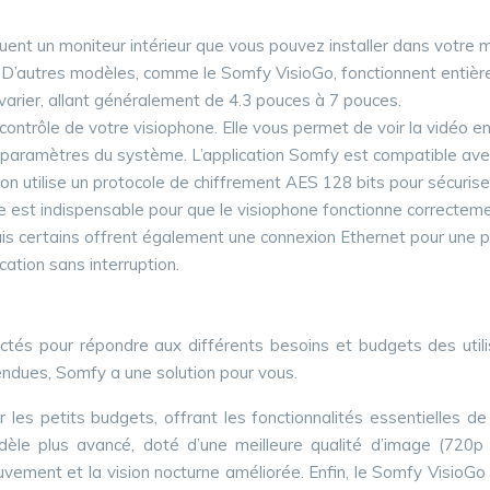
uent un moniteur intérieur que vous pouvez installer dans votre ma
teur. D’autres modèles, comme le Somfy VisioGo, fonctionnent enti
 varier, allant généralement de 4.3 pouces à 7 pouces.
contrôle de votre visiophone. Elle vous permet de voir la vidéo en d
s paramètres du système. L’application Somfy est compatible ave
ation utilise un protocole de chiffrement AES 128 bits pour sécuris
e est indispensable pour que le visiophone fonctionne correctemen
s certains offrent également une connexion Ethernet pour une pl
ation sans interruption.
tés pour répondre aux différents besoins et budgets des util
endues, Somfy a une solution pour vous.
 petits budgets, offrant les fonctionnalités essentielles de b
odèle plus avancé, doté d’une meilleure qualité d’image (720
vement et la vision nocturne améliorée. Enfin, le Somfy VisioGo e