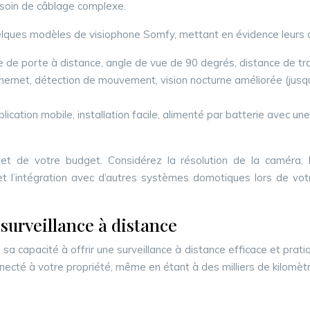
besoin de câblage complexe.
quelques modèles de visiophone Somfy, mettant en évidence leurs d
e de porte à distance, angle de vue de 90 degrés, distance de t
hernet, détection de mouvement, vision nocturne améliorée (jusq
plication mobile, installation facile, alimenté par batterie avec u
de votre budget. Considérez la résolution de la caméra, le t
 l’intégration avec d’autres systèmes domotiques lors de votr
 surveillance à distance
a capacité à offrir une surveillance à distance efficace et prat
té à votre propriété, même en étant à des milliers de kilomètres 