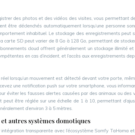
egistrer des photos et des vidéos des visites, vous permettant 
nt être déclenchés automatiquement lorsqu’une personne sonn
portement inhabituel. Le stockage des enregistrements peut se 
 la carte SD peut varier de 8 Go à 128 Go, permettant de stocker
bonnements cloud offrent généralement un stockage illimité et
ompétentes en cas d’incident, et l’accès aux enregistrements dep
réel lorsqu’un mouvement est détecté devant votre porte, mêm
ecevez une notification push sur votre smartphone, vous inform
ur éviter les fausses alertes causées par des animaux ou des vé
nt peut être réglée sur une échelle de 1 à 10, permettant d’aju
néralement d’environ 3 à 5 mètres.
 et autres systèmes domotiques
ur intégration transparente avec l’écosystème Somfy TaHoma e