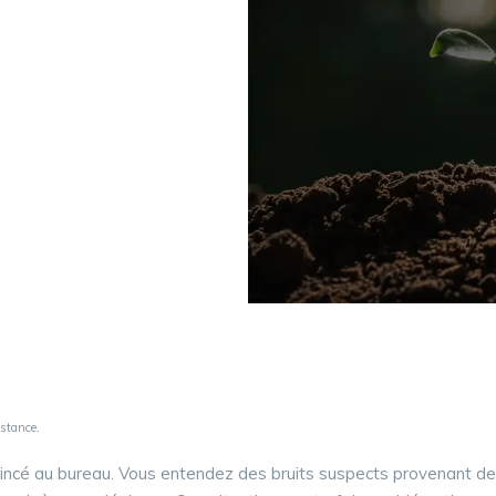
stance.
oincé au bureau. Vous entendez des bruits suspects provenant de 