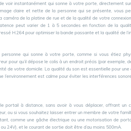
e voir instantanément qui sonne à votre porte, directement sur l
image claire et nette de la personne qui se présente, vous pe
la caméra de la platine de rue et de la qualité de votre connexio
a latence peut varier de 1 à 5 secondes en fonction de la qual
ressé H.264 pour optimiser la bande passante et la qualité de l’
 personne qui sonne à votre porte, comme si vous étiez phys
ur pour qu’il dépose le colis à un endroit précis (par exemple, de
rité de votre domicile. La qualité du son est essentielle pour une
ue l’environnement est calme pour éviter les interférences sonor
le portail à distance, sans avoir à vous déplacer, offrant un c
vreur, ou si vous souhaitez laisser entrer un membre de votre fami
tant, comme une gâche électrique ou une motorisation de portai
ou 24V), et le courant de sortie doit être d’au moins 500mA.