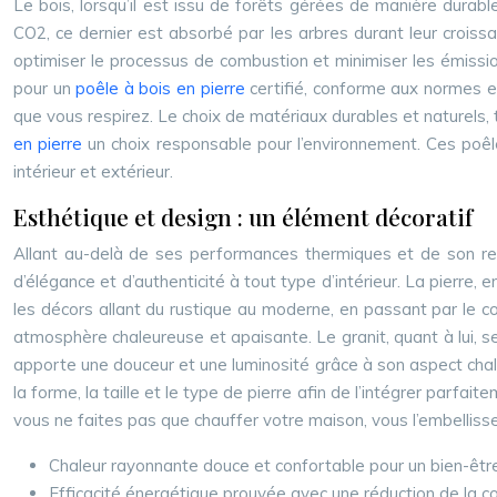
Le bois, lorsqu’il est issu de forêts gérées de manière durab
CO2, ce dernier est absorbé par les arbres durant leur croissa
optimiser le processus de combustion et minimiser les émissi
pour un
poêle à bois en pierre
certifié, conforme aux normes e
que vous respirez. Le choix de matériaux durables et naturels,
en pierre
un choix responsable pour l’environnement. Ces poêl
intérieur et extérieur.
Esthétique et design : un élément décoratif
Allant au-delà de ses performances thermiques et de son re
d’élégance et d’authenticité à tout type d’intérieur. La pierre
les décors allant du rustique au moderne, en passant par le c
atmosphère chaleureuse et apaisante. Le granit, quant à lui, se
apporte une douceur et une luminosité grâce à son aspect chal
la forme, la taille et le type de pierre afin de l’intégrer parfa
vous ne faites pas que chauffer votre maison, vous l’embelliss
Chaleur rayonnante douce et confortable pour un bien-êtr
Efficacité énergétique prouvée avec une réduction de la 