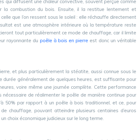
ques qui diffusent une chaleur convective, souvent perçue comme
 la combustion du bois. Ensuite, il la restitue lentement et
lle que l’on ressent sous le soleil : elle réchauffe directement
résultat est une atmosphère intérieure où la température reste
ieront tout particulièrement ce mode de chauffage, car il limite
aleur rayonnante du
poêle à bois en pierre
est donc un véritable
pierre, et plus particulièrement la stéatite, aussi connue sous le
’une durée généralement de quelques heures, est suffisante pour
rs heures, voire même une journée complète. Cette performance
us nécessaire de réalimenter le poêle de manière continue pour
à 50% par rapport à un poêle à bois traditionnel, et ce, pour
 de chauffage, pouvant atteindre plusieurs centaines d’euros
 un choix économique judicieux sur le long terme.