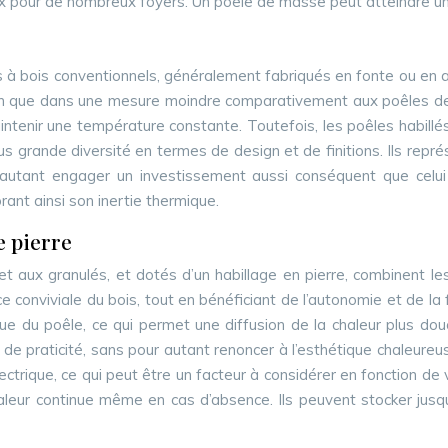
hoix pour de nombreux foyers. Un poêle de masse peut atteindre un 
 bois conventionnels, généralement fabriqués en fonte ou en acie
bien que dans une mesure moindre comparativement aux poêles d
intenir une température constante. Toutefois, les poêles habillé
 grande diversité en termes de design et de finitions. Ils repr
 autant engager un investissement aussi conséquent que celui
ant ainsi son inertie thermique.
e pierre
et aux granulés, et dotés d’un habillage en pierre, combinent l
ce conviviale du bois, tout en bénéficiant de l’autonomie et de la
ique du poêle, ce qui permet une diffusion de la chaleur plus 
t de praticité, sans pour autant renoncer à l’esthétique chaleureu
trique, ce qui peut être un facteur à considérer en fonction de
aleur continue même en cas d’absence. Ils peuvent stocker jusq