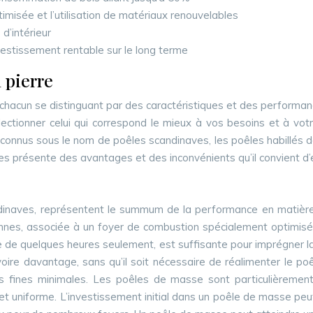
misée et l’utilisation de matériaux renouvelables
 d’intérieur
nvestissement rentable sur le long terme
 pierre
 chacun se distinguant par des caractéristiques et des performance
ectionner celui qui correspond le mieux à vos besoins et à vo
onnus sous le nom de poêles scandinaves, les poêles habillés de p
pes présente des avantages et des inconvénients qu’il convient d
aves, représentent le summum de la performance en matière d
nnes, associée à un foyer de combustion spécialement optimisé
 de quelques heures seulement, est suffisante pour imprégner la 
ire davantage, sans qu’il soit nécessaire de réalimenter le po
s fines minimales. Les poêles de masse sont particulièreme
t uniforme. L’investissement initial dans un poêle de masse peu