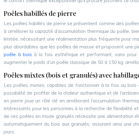
le confort thermique exceptionnel qu’il procure justifient ce c
Poêles habillés de pierre
Les poêles habillés de pierre se présentent comme des poêles à
à améliorer la capacité d’accumulation thermique du poêle, 
limitée, nécessitant une réalimentation plus fréquente pour ma
plus abordables que les poêles de masse et proposent une plus
poêle à bois
à la fois esthétique et performant, sans pour
augmenter le poids d’un poêle classique de 50 à 150 kg, amélior
Poêles mixtes (bois et granulés) avec habillag
Les poêles mixtes, capables de fonctionner à la fois au bois 
possibilité de profiter de la chaleur authentique et de l’ambian
en pierre joue un rôle clé en améliorant l’accumulation therm
intéressants pour les personnes à la recherche de flexibilité e
de ces poêles en mode granulés nécessite une alimentation élec
automatiquement du bois aux granulés, assurant ainsi une ch
jours.