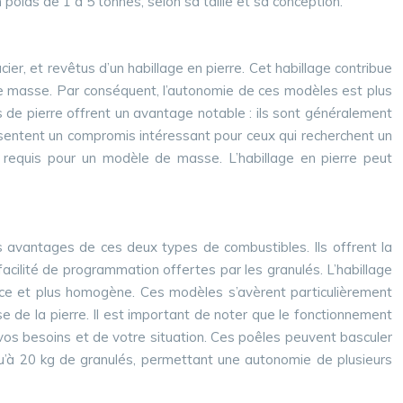
poids de 1 à 5 tonnes, selon sa taille et sa conception.
r, et revêtus d’un habillage en pierre. Cet habillage contribue
e masse. Par conséquent, l’autonomie de ces modèles est plus
s de pierre offrent un avantage notable : ils sont généralement
ésentent un compromis intéressant pour ceux qui recherchent un
 requis pour un modèle de masse. L’habillage en pierre peut
es avantages de ces deux types de combustibles. Ils offrent la
 facilité de programmation offertes par les granulés. L’habillage
douce et plus homogène. Ces modèles s’avèrent particulièrement
se de la pierre. Il est important de noter que le fonctionnement
 vos besoins et de votre situation. Ces poêles peuvent basculer
u’à 20 kg de granulés, permettant une autonomie de plusieurs