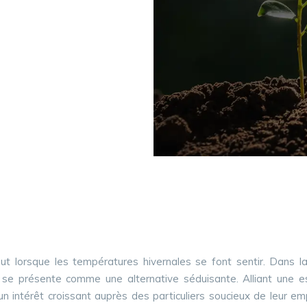
n
out lorsque les températures hivernales se font sentir. Dans 
e
se présente comme une alternative séduisante. Alliant une est
e un intérêt croissant auprès des particuliers soucieux de leur e