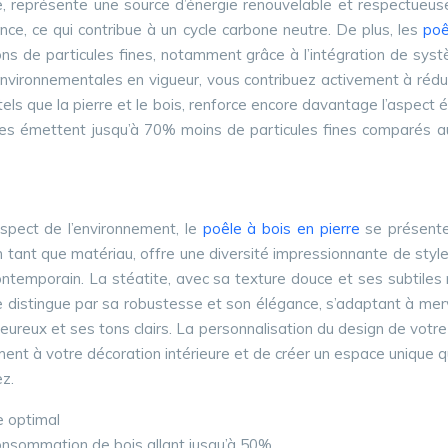
le, représente une source d’énergie renouvelable et respectueus
nce, ce qui contribue à un cycle carbone neutre. De plus, les
poê
ons de particules fines, notamment grâce à l’intégration de s
nvironnementales en vigueur, vous contribuez activement à réduir
 tels que la pierre et le bois, renforce encore davantage l’aspec
es émettent jusqu’à 70% moins de particules fines comparés aux 
spect de l’environnement, le
poêle à bois en pierre
se présent
, en tant que matériau, offre une diversité impressionnante de sty
ontemporain. La stéatite, avec sa texture douce et ses subtiles 
 distingue par sa robustesse et son élégance, s’adaptant à mervei
eureux et ses tons clairs. La personnalisation du design de votr
itement à votre décoration intérieure et de créer un espace unique 
ez.
e optimal
consommation de bois allant jusqu’à 50%