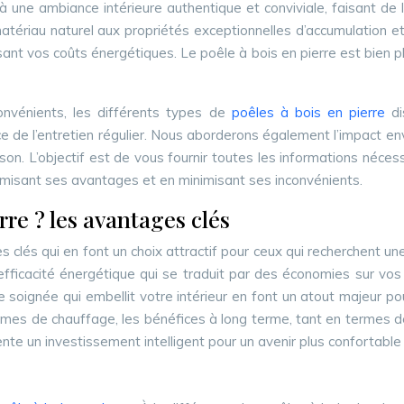
 une ambiance intérieure authentique et conviviale, faisant de lui
n matériau naturel aux propriétés exceptionnelles d’accumulation 
ant vos coûts énergétiques. Le poêle à bois en pierre est bien p
onvénients, les différents types de
poêles à bois en pierre
d
ortance de l’entretien régulier. Nous aborderons également l’impac
n. L’objectif est de vous fournir toutes les informations nécess
imisant ses avantages et en minimisant ses inconvénients.
rre ? les avantages clés
s clés qui en font un choix attractif pour ceux qui recherchent u
efficacité énergétique qui se traduit par des économies sur vos
 soignée qui embellit votre intérieur en font un atout majeur pour
es de chauffage, les bénéfices à long terme, tant en termes de
nte un investissement intelligent pour un avenir plus confortable 