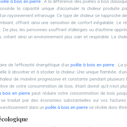
oêle à bois en pierre
. À la différence des poêles à bois classi
ossède la capacité unique d’accumuler la chaleur produite par
un rayonnement infrarouge. Ce type de chaleur se rapproche de ce
ambiant, offrant ainsi une sensation de confort inégalable. Le 
. De plus, les personnes souffrant d’allergies ou d’asthme appréc
s, créant ainsi un environnement plus sain et respirable. La ch
ire de l’efficacité énergétique d’un
poêle à bois en pierre
. La 
nelle à absorber et à stocker la chaleur. Une unique flambée, d
tte chaleur de manière progressive et constante pendant plusieu
ative de votre consommation de bois, étant donné qu’il n’est pl
à bois en pierre
peut réduire votre consommation de bois jusqu’
a se traduit par des économies substantielles sur vos factures
L’investissement dans un
poêle à bois en pierre
se révèle donc être
écologique