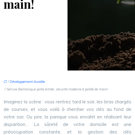
main!
/
Développement durable
/ Serrure électronique porte entrée, sécurité moderne à portée de main!
Imaginez la scène : vous rentrez tard le soir, les bras chargés
de courses, et vous voilà à chercher vos clés au fond de
votre sac. Ou pire, la panique vous envahit en réalisant leur
disparition… La sûreté de votre domicile est une
préoccupation constante, et la gestion des clés